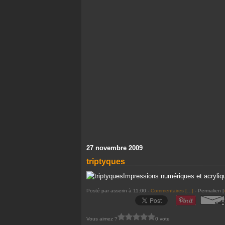
27 novembre 2009
triptyques
Impressions numériques et acryliq
Posté par asserin à 11:00 -
Commentaires [
…
]
- Permalien [
Vous aimez ?
0 vote