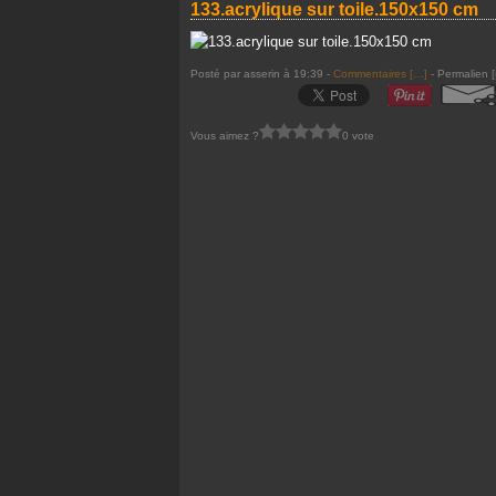
133.acrylique sur toile.150x150 cm
Posté par asserin à 19:39 -
Commentaires [
…
]
- Permalien [
Vous aimez ?
0 vote