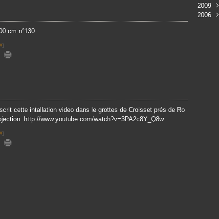
2009
Mai
Nov
Juin
2006
Avri
Sep
Févr
Déc
Mar
Juin
Nov
Sep
300 cm n°130
Janv
#
]
rit cette intallation video dans le grottes de Croisset prés de Ro
rojection. http://www.youtube.com/watch?v=3PA2c8Y_Q8w
#
]