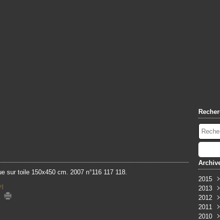
Recher
Archiv
ue sur toile 150x450 cm. 2007 n°116 117 118.
2015
#
]
2013
Oct
2012
Sep
Nov
2011
Mar
Nov
2010
Sep
Déc