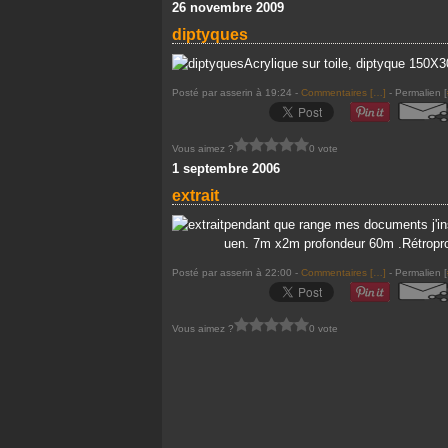
26 novembre 2009
diptyques
Acrylique sur toile, diptyque 150X
Posté par asserin à 19:24 -
Commentaires [
…
]
- Permalien [
Vous aimez ?
0 vote
1 septembre 2006
extrait
pendant que range mes documents j'insc
uen. 7m x2m profondeur 60m .Rétrop
Posté par asserin à 22:00 -
Commentaires [
…
]
- Permalien [
Vous aimez ?
0 vote