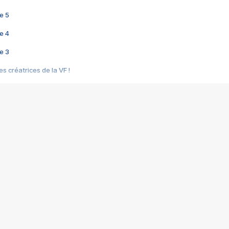
e 5
e 4
e 3
s créatrices de la VF !
e 2
e 1
e Mektoub My Love arrive enfin ! Rencontre avec Shaïn Boumedine et Sal
i : après Toni en famille
elle réalise le bouleversant Dites lui que je l'aime
ais ! Rencontre autour de Vie privée de Rebecca Zlotowski
 de Marguerite, Grave... Rencontre avec Ella Rumpf
 Les Rêveurs, un film intime sur la santé mentale