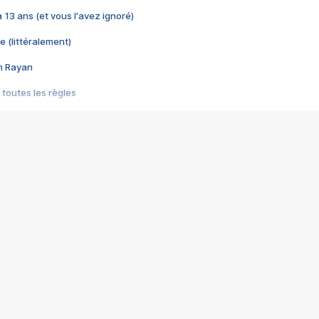
 a 13 ans (et vous l'avez ignoré)
e (littéralement)
im Rayan
 toutes les règles
s les jeux vidéo
us choquant de Rockstar ? - Le scandale BULLY
e plus moche de Steam
du RÊVE tourne au CAUCHEMAR
pendant 8 heures
it… à tort
umiliés par un jeu vidéo
ire - Final Fantasy 8